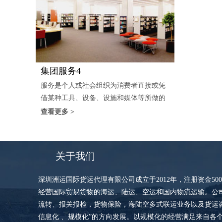
集团服务4
服务是个人或社会组织为消费者直接或凭
借某种工具、设备、设施和媒体等所做的
工作或进行的一种经...
查看更多 >
关于我们
深圳洲运国际货运代理有限公司成立于2012年，注册资金5
经营国际贸易货物的海运、陆运、空运和国内物流运输。公
流转、报关报检，货物保险，海陆空多式联运业务以及货运咨
信息化 、规模化”的方向发展。以规模化的经营满足来自各