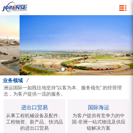
关于我们
业务领域
网络与服务
新闻动态
人力资源
进出口贸易
企业文化
营销网络
公司新闻
人才战略
发展足迹
国际海运
集团服务
行业动态
人才培训
资质荣誉
国际空运
集团影像
人才招聘
组织机构
物流仓储
营销活动
特种柜运输
/
业务领域
报关报检
洲运国际一如既往地坚持“以客为本、服务领先” 的经营理
念，为客户提供一流的服务。
中港运输
进出口贸易
国际海运
国际快递
从事工程机械设备及配件、
为客户提供有竞争力的中
工程物资、新产品、快消品
国-非洲一站式物流及供应
的进出口贸易
链解决方案