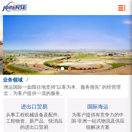
关于我们
业务领域
网络与服务
新闻动态
人力资源
进出口贸易
企业文化
营销网络
公司新闻
人才战略
发展足迹
国际海运
集团服务
行业动态
人才培训
资质荣誉
国际空运
集团影像
人才招聘
组织机构
物流仓储
营销活动
特种柜运输
/
业务领域
报关报检
洲运国际一如既往地坚持“以客为本、服务领先” 的经营理
念，为客户提供一流的服务。
中港运输
进出口贸易
国际海运
国际快递
从事工程机械设备及配件、
为客户提供有竞争力的中
工程物资、新产品、快消品
国-非洲一站式物流及供应
的进出口贸易
链解决方案